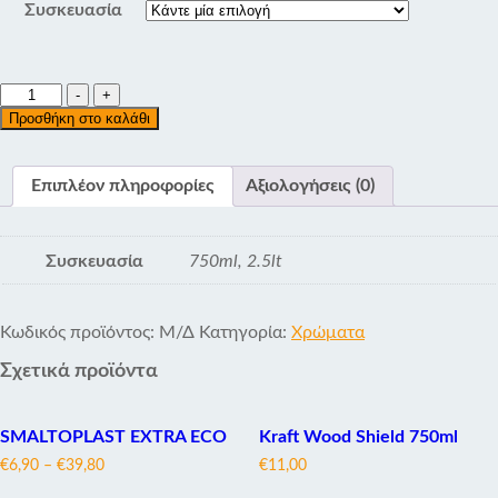
Συσκευασία
HEAVY
-
+
METAL
Προσθήκη στο καλάθι
SILICON
EFFECT
ποσότητα
Επιπλέον πληροφορίες
Αξιολογήσεις (0)
Συσκευασία
750ml, 2.5lt
Κωδικός προϊόντος:
Μ/Δ
Κατηγορία:
Χρώματα
Σχετικά προϊόντα
SMALTOPLAST EXTRA ECO
Kraft Wood Shield 750ml
€
6,90
–
€
39,80
€
11,00