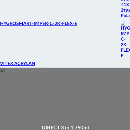
HYGROSMART-IMPER-C-2K-FLEX-E
VITEX ACRYLAN
DIRECT 3 in 1 750ml